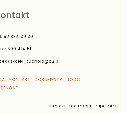
ontakt
l:
52 334 39 30
om:
500 414 511
zedszkole1_tuchola@o2.pl
CA
KONTAKT
DOKUMENTY
RODO
TĘPNOŚCI
Projekt i realizacja Grupa ZAKI