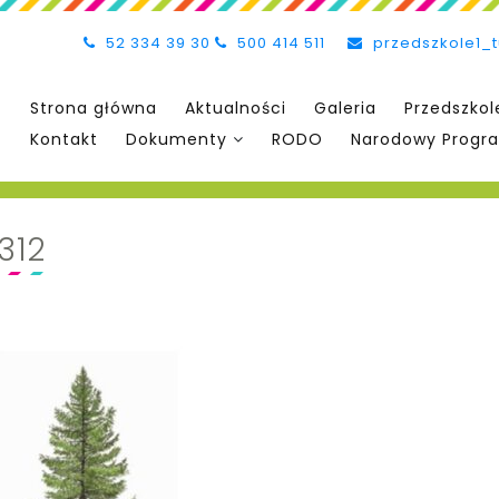
52 334 39 30
500 414 511
przedszkole1_
Strona główna
Aktualności
Galeria
Przedszkol
Kontakt
Dokumenty
RODO
Narodowy Progra
312