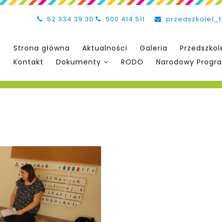
52 334 39 30
500 414 511
przedszkole1_
Strona główna
Aktualności
Galeria
Przedszkol
Kontakt
Dokumenty
RODO
Narodowy Progra