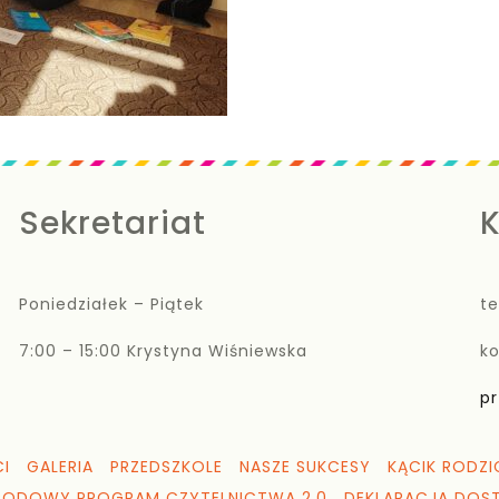
Sekretariat
K
Poniedziałek – Piątek
te
7:00 – 15:00 Krystyna Wiśniewska
k
pr
I
GALERIA
PRZEDSZKOLE
NASZE SUKCESY
KĄCIK RODZI
RODOWY PROGRAM CZYTELNICTWA 2.0
DEKLARACJA DOS