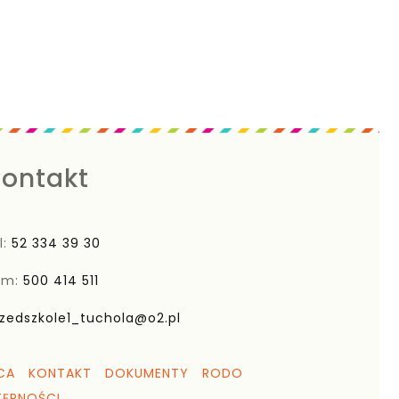
ontakt
l:
52 334 39 30
om:
500 414 511
zedszkole1_tuchola@o2.pl
CA
KONTAKT
DOKUMENTY
RODO
TĘPNOŚCI