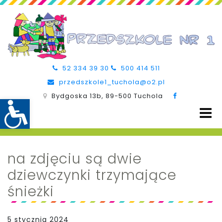
52 334 39 30
500 414 511
przedszkole1_tuchola@o2.pl
Bydgoska 13b, 89-500 Tuchola
na zdjęciu są dwie
dziewczynki trzymające
śnieżki
5 stycznia 2024