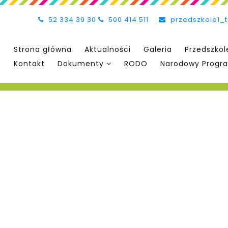
52 334 39 30
500 414 511
przedszkole1_
Strona główna
Aktualności
Galeria
Przedszkol
Kontakt
Dokumenty
RODO
Narodowy Progra