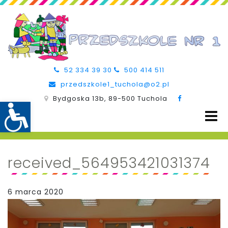
52 334 39 30
500 414 511
przedszkole1_tuchola@o2.pl
Bydgoska 13b, 89-500 Tuchola
received_564953421031374
6 marca 2020