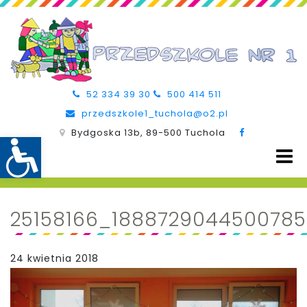
52 334 39 30
500 414 511
przedszkole1_tuchola@o2.pl
Bydgoska 13b, 89-500 Tuchola
25158166_1888729044500785
24 kwietnia 2018