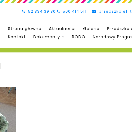
52 334 39 30
500 414 511
przedszkole1_
Strona główna
Aktualności
Galeria
Przedszkol
Kontakt
Dokumenty
RODO
Narodowy Progra
1