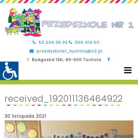
52 334 39 30
500 414 511
przedszkole1_tuchola@o2.pl
Bydgoska 13b, 89-500 Tuchola
received_192011136464922
30 listopada 2021