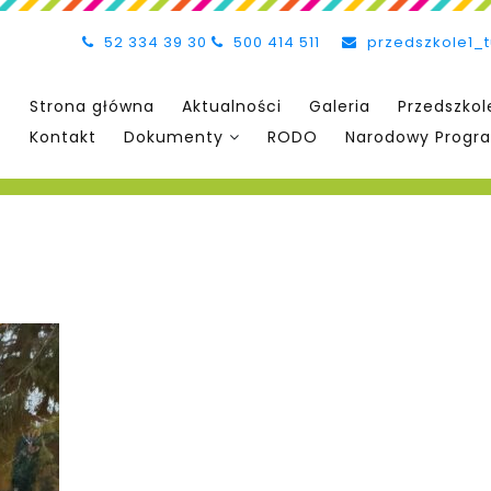
52 334 39 30
500 414 511
przedszkole1_
Strona główna
Aktualności
Galeria
Przedszkol
Kontakt
Dokumenty
RODO
Narodowy Progra