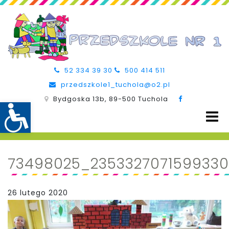
52 334 39 30
500 414 511
przedszkole1_tuchola@o2.pl
Bydgoska 13b, 89-500 Tuchola
73498025_2353327071599330
26 lutego 2020