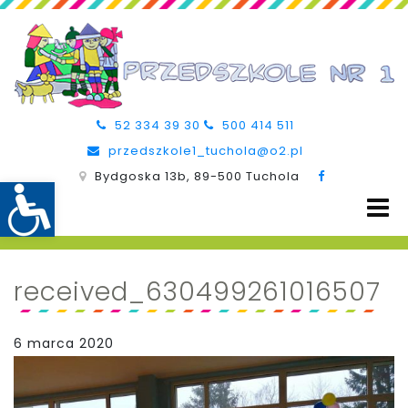
52 334 39 30
500 414 511
przedszkole1_tuchola@o2.pl
Bydgoska 13b, 89-500 Tuchola
received_630499261016507
6 marca 2020