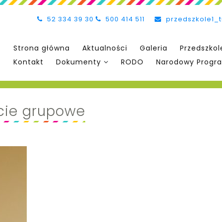
52 334 39 30
500 414 511
przedszkole1_
Strona główna
Aktualności
Galeria
Przedszkol
Kontakt
Dokumenty
RODO
Narodowy Progra
ęcie grupowe