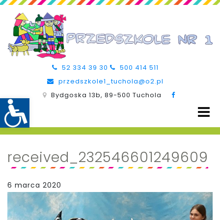
52 334 39 30
500 414 511
przedszkole1_tuchola@o2.pl
Bydgoska 13b, 89-500 Tuchola
received_232546601249609
6 marca 2020