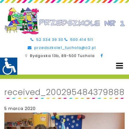
52 334 39 30
500 414 511
przedszkole1_tuchola@o2.pl
Bydgoska 13b, 89-500 Tuchola
received_200295484379888
5 marca 2020