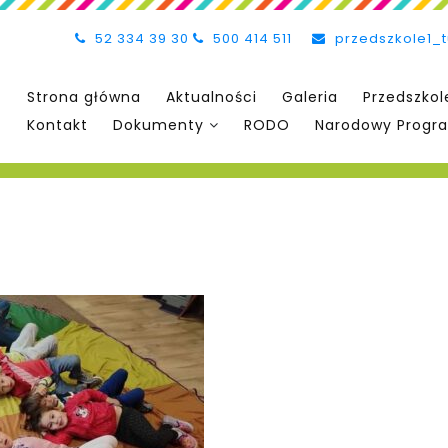
52 334 39 30
500 414 511
przedszkole1_
Strona główna
Aktualności
Galeria
Przedszkol
Kontakt
Dokumenty
RODO
Narodowy Progra