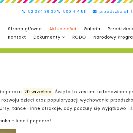
52 334 39 30
500 414 511
przedszkole1_
Strona główna
Aktualności
Galeria
Przedszkol
Kontakt
Dokumenty
RODO
Narodowy Progra
żdego roku
20 września
.
Święto to zostało ustanowione p
a rozwoju dzieci oraz popularyzacji wychowania przedszk
rsy, tańce i inne atrakcje, aby poczuły się wyjątkowo i 
anka – kino i popcorn!