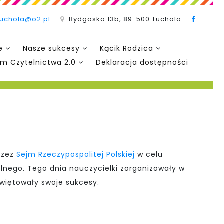
tuchola@o2.pl
Bydgoska 13b, 89-500 Tuchola
e
Nasze sukcesy
Kącik Rodzica
m Czytelnictwa 2.0
Deklaracja dostępności
rzez
Sejm Rzeczypospolitej Polskiej
w celu
olnego.
Tego dnia nauczycielki zorganizowały w
świętowały swoje sukcesy.