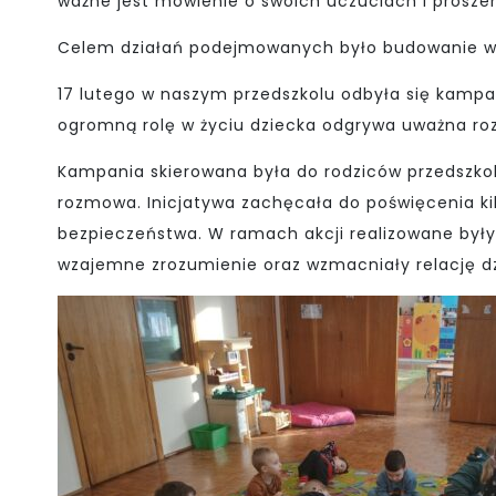
ważne jest mówienie o swoich uczuciach i prosze
Celem działań podejmowanych było budowanie wra
17 lutego w naszym przedszkolu odbyła się kampan
ogromną rolę w życiu dziecka odgrywa uważna roz
Kampania skierowana była do rodziców przedszkol
rozmowa. Inicjatywa zachęcała do poświęcenia ki
bezpieczeństwa. W ramach akcji realizowane były p
wzajemne zrozumienie oraz wzmacniały relację dz