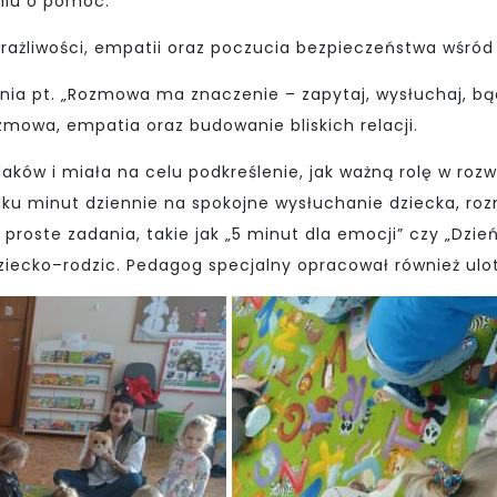
niu o pomoc.
żliwości, empatii oraz poczucia bezpieczeństwa wśród
ia pt. „Rozmowa ma znaczenie – zapytaj, wysłuchaj, bądź 
mowa, empatia oraz budowanie bliskich relacji.
aków i miała na celu podkreślenie, jak ważną rolę w ro
lku minut dziennie na spokojne wysłuchanie dziecka, r
roste zadania, takie jak „5 minut dla emocji” czy „Dzie
iecko–rodzic. Pedagog specjalny opracował również ulot