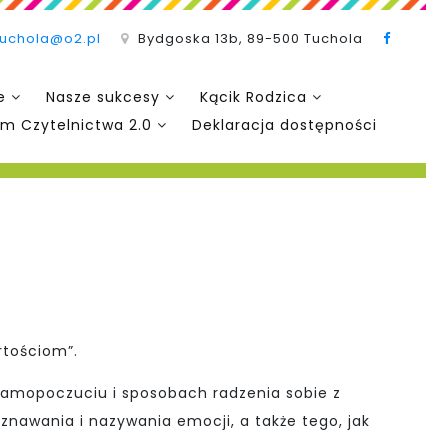
tuchola@o2.pl
Bydgoska 13b, 89-500 Tuchola
e
Nasze sukcesy
Kącik Rodzica
m Czytelnictwa 2.0
Deklaracja dostępności
rtościom”.
samopoczuciu i sposobach radzenia sobie z
znawania i nazywania emocji, a także tego, jak