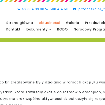
52 334 39 30
500 414 511
przedszkole1_
Strona główna
Aktualności
Galeria
Przedszkol
Kontakt
Dokumenty
RODO
Narodowy Progra
 br. zrealizowane były działania w ramach akcji „Ku wa
ystkim, które stwarzały okazje do rozmów o emocjach, 
utyczne oraz wspólne aktywności dzieci uczyły się rozpo