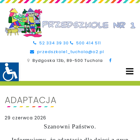
52 334 39 30
500 414 511
przedszkole1_tuchola@o2.pl
Bydgoska 13b, 89-500 Tuchola
ADAPTACJA
29 czerwca 2026
Szanowni Państwo.
Informujemy, że adaptacja dla dzieci z grup