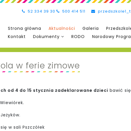
52 334 39 30
500 414 511
przedszkole1_
Strona główna
Aktualności
Galeria
Przedszkol
Kontakt
Dokumenty
RODO
Narodowy Progra
ola w ferie zimowe
ach od 4 do 15 stycznia zadeklarowane dzieci
bawić się
 Wiewiórek.
 Jeżyków.
 się w sali Pszczółek