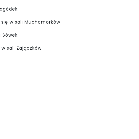
 Jagódek
ą się w sali Muchomorków
li Sówek
ę w sali Zajączków.