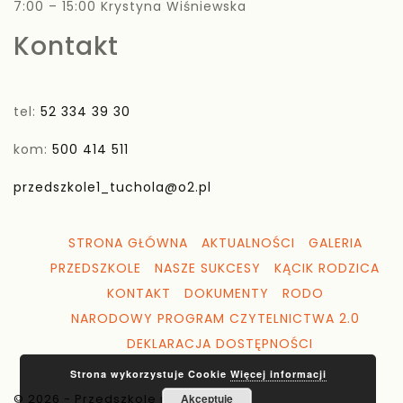
7:00 – 15:00 Krystyna Wiśniewska
Kontakt
tel:
52 334 39 30
kom:
500 414 511
przedszkole1_tuchola@o2.pl
STRONA GŁÓWNA
AKTUALNOŚCI
GALERIA
PRZEDSZKOLE
NASZE SUKCESY
KĄCIK RODZICA
KONTAKT
DOKUMENTY
RODO
NARODOWY PROGRAM CZYTELNICTWA 2.0
DEKLARACJA DOSTĘPNOŚCI
Strona wykorzystuje Cookie
Więcej informacji
© 2026 - Przedszkole nr 1 Tuchola
Akceptuję