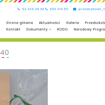
52 334 39 30
500 414 511
przedszkole1_
Strona główna
Aktualności
Galeria
Przedszkol
Kontakt
Dokumenty
RODO
Narodowy Progra
640