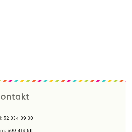
ontakt
l:
52 334 39 30
om:
500 414 511