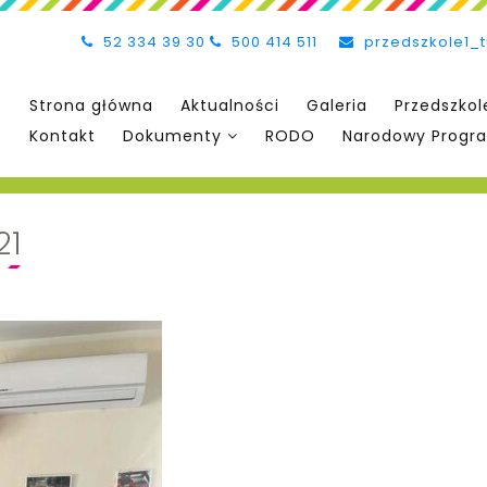
52 334 39 30
500 414 511
przedszkole1_
Strona główna
Aktualności
Galeria
Przedszkol
Kontakt
Dokumenty
RODO
Narodowy Progra
21