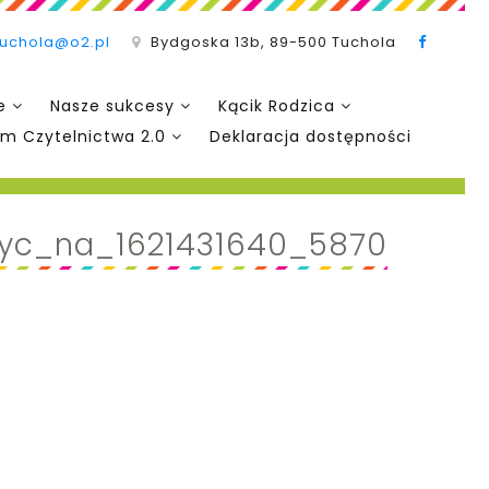
tuchola@o2.pl
Bydgoska 13b, 89-500 Tuchola
e
Nasze sukcesy
Kącik Rodzica
m Czytelnictwa 2.0
Deklaracja dostępności
zyc_na_1621431640_5870