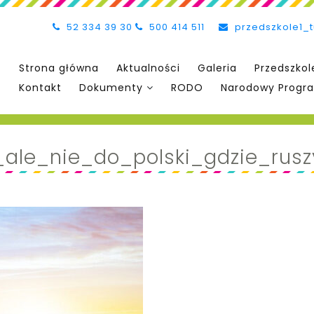
52 334 39 30
500 414 511
przedszkole1_
Strona główna
Aktualności
Galeria
Przedszkol
Kontakt
Dokumenty
RODO
Narodowy Progra
ale_nie_do_polski_gdzie_rus