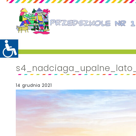
s4_nadciaga_upalne_lato_
14 grudnia 2021