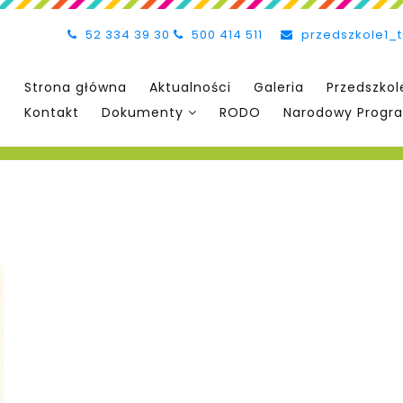
52 334 39 30
500 414 511
przedszkole1_
Strona główna
Aktualności
Galeria
Przedszkol
Kontakt
Dokumenty
RODO
Narodowy Progra