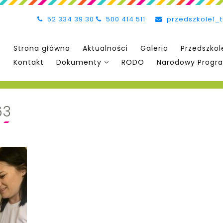
52 334 39 30
500 414 511
przedszkole1_
Strona główna
Aktualności
Galeria
Przedszkol
Kontakt
Dokumenty
RODO
Narodowy Progra
63