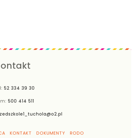
ontakt
l:
52 334 39 30
om:
500 414 511
zedszkole1_tuchola@o2.pl
CA
KONTAKT
DOKUMENTY
RODO