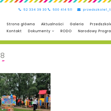
52 334 39 30
500 414 511
przedszkole1_
Strona główna
Aktualności
Galeria
Przedszkol
Kontakt
Dokumenty
RODO
Narodowy Progra
98