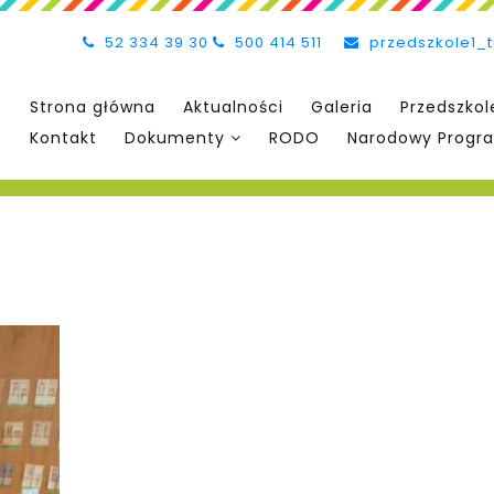
52 334 39 30
500 414 511
przedszkole1_
Strona główna
Aktualności
Galeria
Przedszkol
Kontakt
Dokumenty
RODO
Narodowy Progra