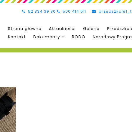
52 334 39 30
500 414 511
przedszkole1_
Strona główna
Aktualności
Galeria
Przedszkol
Kontakt
Dokumenty
RODO
Narodowy Progra