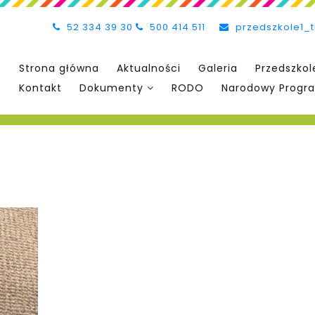
52 334 39 30
500 414 511
przedszkole1_
Strona główna
Aktualności
Galeria
Przedszkol
Kontakt
Dokumenty
RODO
Narodowy Progra